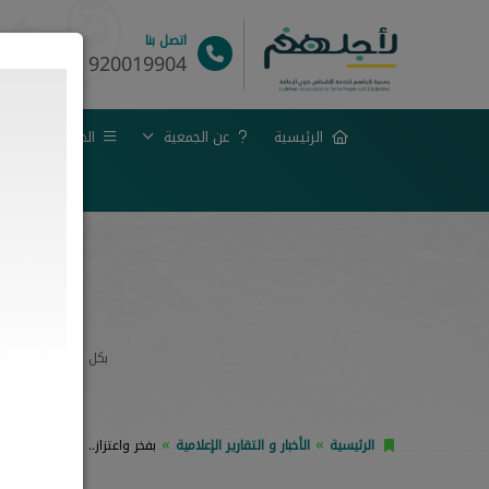
اتصل بنا
920019904
الرئيسية
عن الجمعية
الحوكمة
خبرا
بف
بكل فخر واعتزاز، ح
الرئيسية
الأخبار و التقارير الإعلامية
بفخر واعتزاز.. "لأجلهم" تنال