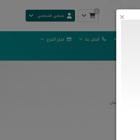
0
×
حسابي الشخصي
انضم الينا
اتصل بنا
متجر التبرع
بيان
م
مشروع مصحف تبيان.