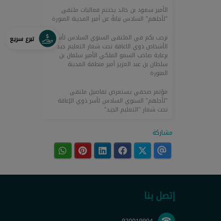
الأمير سعود بن خالد يختتم فعاليات ملتقى
"لأجلهم" السادس نيابةً عن أمير المدينة المنورة
نرحب بكم في الملتقى السنوي السادس لأسر
تبرع سريع
الأشخاص ذوي الاعاقة تحت شعار التعليم جيد
برعاية صاحب السمو الملكي الأمير سلمان بن
سلطان بن عبد العزيز أمير منطقة المدينة
المنورة
مؤتمر صحفي يستعرض تفاصيل ملتقى
"لأجلهم" السنوي السادس لأسر ذوي الإعاقة
تحت شعار "التعليم الجيد"
مشاركة
إتصل بنا