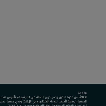
نبذة عنا
انطلاقًا من فكرة تمكين ودمج ذوي الإعاقة في المجتمع تم تأسيس هذه
الجمعية (جمعية لأجلهم لخدمة الأشخاص ذوي الإعاقة) وهي جمعية مسج
لدى وزارة الموارد البشرية والتنمية الاجتماعية بترخيص رقـــم(1053)