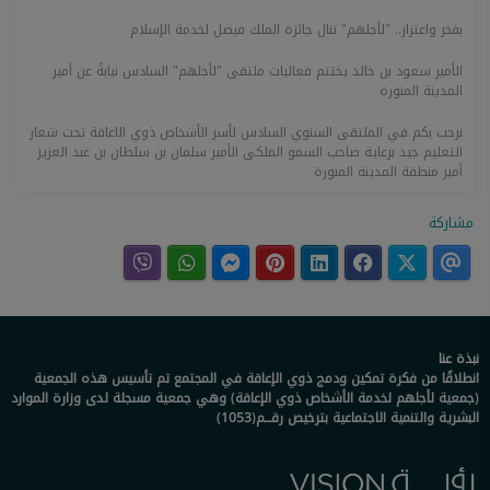
بفخر واعتزاز.. "لأجلهم" تنال جائزة الملك فيصل لخدمة الإسلام
الأمير سعود بن خالد يختتم فعاليات ملتقى "لأجلهم" السادس نيابةً عن أمير
المدينة المنورة
نرحب بكم في الملتقى السنوي السادس لأسر الأشخاص ذوي الاعاقة تحت شعار
التعليم جيد برعاية صاحب السمو الملكي الأمير سلمان بن سلطان بن عبد العزيز
أمير منطقة المدينة المنورة
مشاركة
نبذة عنا
انطلاقًا من فكرة تمكين ودمج ذوي الإعاقة في المجتمع تم تأسيس هذه الجمعية
(جمعية لأجلهم لخدمة الأشخاص ذوي الإعاقة) وهي جمعية مسجلة لدى وزارة الموارد
البشرية والتنمية الاجتماعية بترخيص رقـــم(1053)