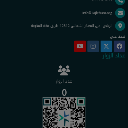
0557989071
info@liajlehum.org
الرياض- حي المعذر الشمالي-12312 طريق مكة المكرمة
تجدنا على
عداد الزوار
عدد الزوار
0