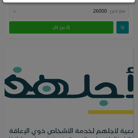
مبلغ التبرع

تبرع الآن