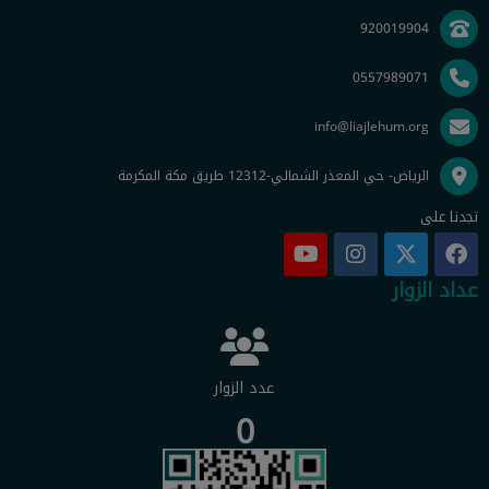
920019904
0557989071
info@liajlehum.org
الرياض- حي المعذر الشمالي-12312 طريق مكة المكرمة
تجدنا على
عداد الزوار
عدد الزوار
0